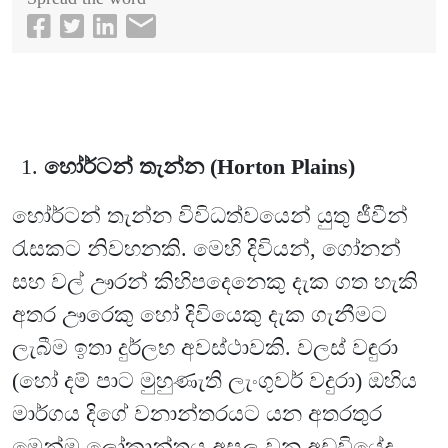
හෝර්ටන් තැන්න (Horton Plains)
හෝර්ටන් තැන්න විවිධත්වයෙන් යුතු ජීවීන්
රැසකට නිවහනකි. මෙහි දිවියන්, ගෝනන්
සහ වල් ඌරන් කිහිපදෙනෙකු දැක ගත හැකි
අතර ඌරෙකු හෝ දිවියෙකු දැක ගැනීමට
ලැබීම ඉතා දුර්ලභ අවස්ථාවකි. වලස් වඳුරා
(හෝ දම් පාට මුහුණැති ලැංගුවර් වදුරා) ඔහිය
මාර්ගය දිගේ වනාන්තරයට යන අතරතුර
මෙන්ම ලෝකාන්තය අසල වන අඩවියේද