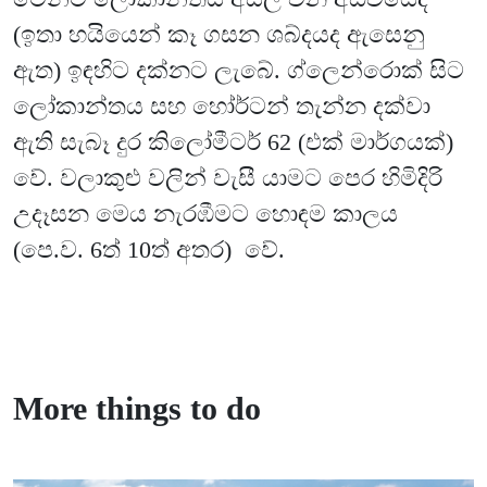
(ඉතා හයියෙන් කෑ ගසන ශබ්දයද ඇසෙනු
ඇත) ඉඳහිට දක්නට ලැබේ. ග්ලෙන්රොක් සිට
ලෝකාන්තය සහ හෝර්ටන් තැන්න දක්වා
ඇති සැබෑ දුර කිලෝමීටර් 62 (එක් මාර්ගයක්)
වේ. වලාකුළු වලින් වැසී යාමට පෙර හිමිදිරි
උදෑසන‍ මෙය නැරඹීමට හොඳම කාලය
(පෙ.ව. 6ත් 10ත් අතර) වේ.
More things to do