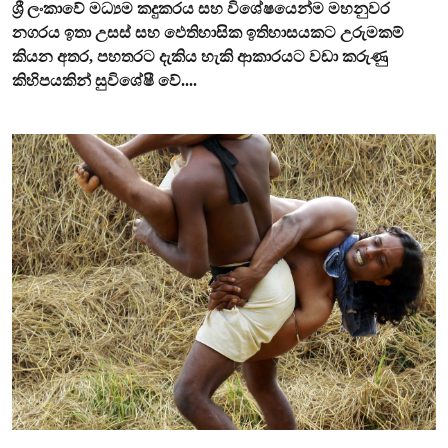
ශ්‍රී ලංකාවේ මධ්‍යම කදුකරය සහ විශේෂයෙන්ම මහනුවර
නගරය ඉතා උසස් සහ ඵෙතිහාසික ඉතිහාසයකට උරුමකම්
කියන අතර, පහතරට දැකිය හැකි ආකාරයට වඩා කරුණු
කිහිපයකින් සුවිශේෂී වේ....