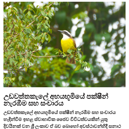
උඩවත්තකැලේ අභයභූමියේ පක්ෂීන්
නැරඹීම සහ සංචාරය
උඩවත්තකැලේ අභයභූමියේ පක්ෂීන් නැරඹීම සහ සංචාරය
හැඳින්වීම ඉහළ ස්වාභාවික ජෛව විවිධත්වයකින් යුතු
දිවයිනක් වන ශ්‍රී ලංකාව ඒ බව බොහෝ අවස්ථාවන්හිදී සනාථ