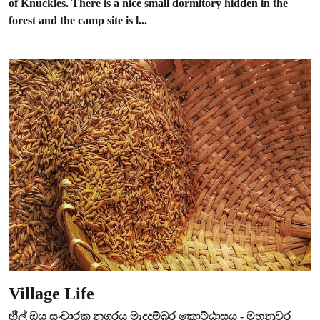
of Knuckles. There is a nice small dormitory hidden in the
forest and the camp site is l...
Village Life
හීල් ඔය සංචාරක නගරය මැදදුම්බර කොට්ඨාසය - මහනුවර