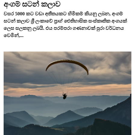
අංගම් සටන් කලාව
වසර 5000 කට වඩා අතීතයකට හිමිකම් කියනු ලබන, අංගම්
සටන් කලාව ශ්‍රී ලංකාවේ ප්‍රාග් ඓතිහාසික සංස්කෘතික අංගයක්
ලෙස සලකනු ලබයි. එය පරම්පරා ගණනාවක් පුරා වර්ධනය
වෙමින්,...