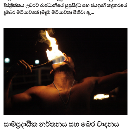
දිස්ත්‍රික්කය උඩරට රාජධානියේ සුප්‍රසිද්ධ සහ ජයග්‍රාහී කඳුකරයේ
දුම්බර මිටියාවතේ (මීදුම් මිටියාවත) පිහිටා ඇ...
සාම්ප්‍රදායික නර්තනය සහ බෙර වාදනය